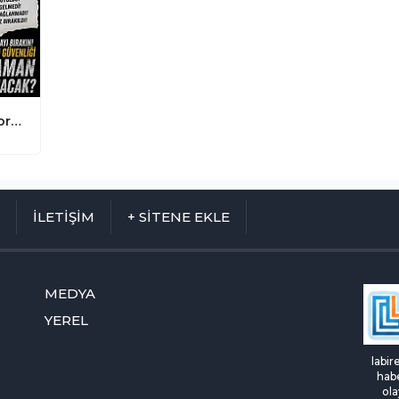
Yerel Yönetimlerde Koltuklar Değişiyor Vatandaşın Hizmet Çilesi Büyüyor
M
İLETİŞİM
+ SİTENE EKLE
MEDYA
YEREL
labir
habe
ola