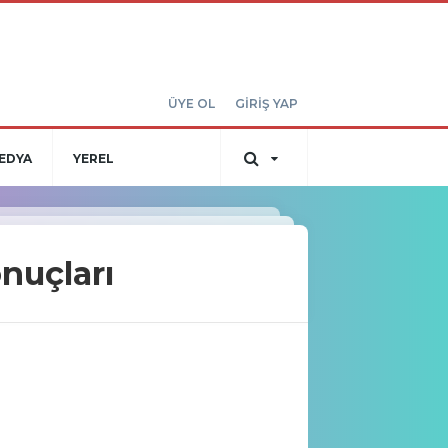
ÜYE OL
GİRİŞ YAP
EDYA
YEREL
nuçları