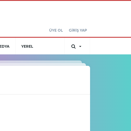
ÜYE OL
GİRİŞ YAP
EDYA
YEREL