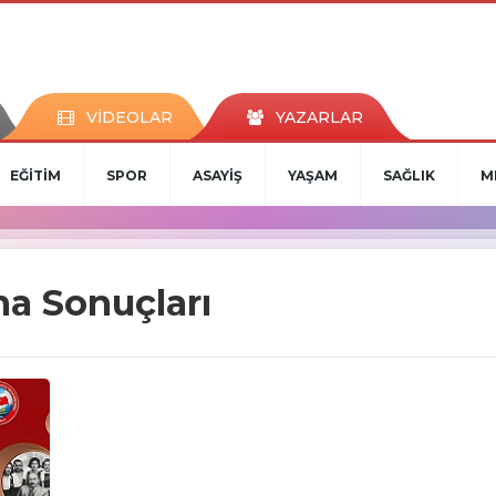
VİDEOLAR
YAZARLAR
EĞİTİM
SPOR
ASAYİŞ
YAŞAM
SAĞLIK
M
ma Sonuçları