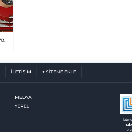
Denizli'de Eğitime Büyük Destek: 35. "Bırakın Kızlar Okusun" Kütüphanesi Açılıyor
M
İLETİŞİM
+ SİTENE EKLE
MEDYA
YEREL
labir
habe
ola