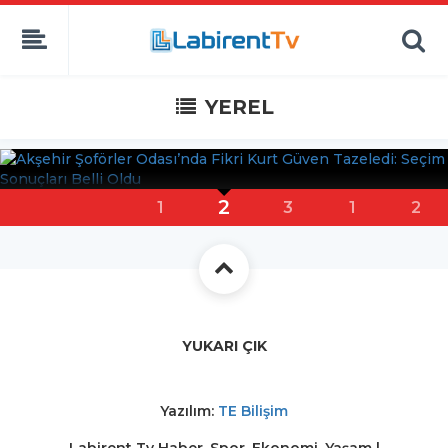
YEREL
Akşehir Şoförler Odası’nda Fikri Kurt
2
1
3
1
2
Güven...
YUKARI ÇIK
Yazılım:
TE Bilişim