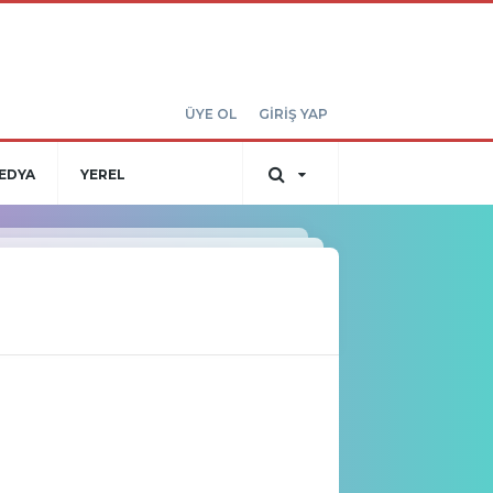
ÜYE OL
GİRİŞ YAP
EDYA
YEREL