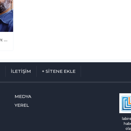
Mahmud Es'ad Coşan'dan Kritik Uyarı: "Asıl Ölçü Şeyhiniz Değil, Resûlullah'tır"
M
İLETİŞİM
+ SİTENE EKLE
MEDYA
YEREL
labir
habe
ola