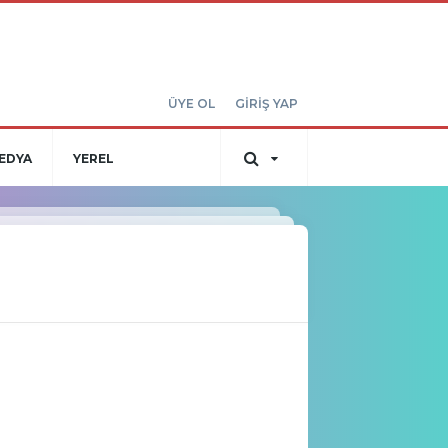
ÜYE OL
GİRİŞ YAP
EDYA
YEREL