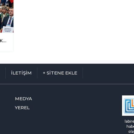
Kıbrıs Vakıflar İdaresi Kazakistan’da: KKTC Uluslararası Arenada Temsil Edildi!
M
İLETİŞİM
+ SİTENE EKLE
MEDYA
YEREL
labir
habe
ola