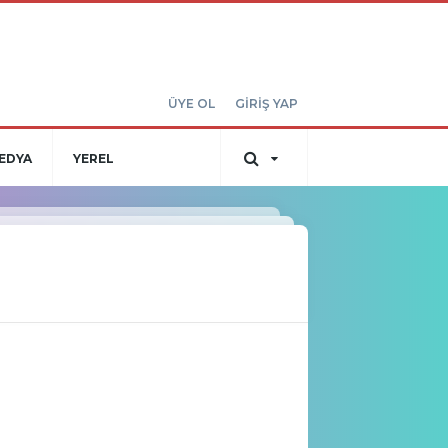
ÜYE OL
GİRİŞ YAP
EDYA
YEREL