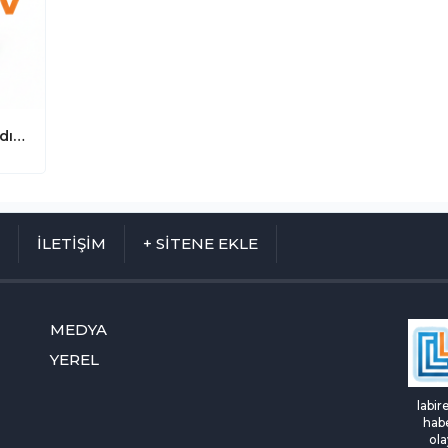
KONYARAY Banliyö Hattı’nda Tarihi Adım: İlk Ray Kaynağı Yapıldı!
M
İLETİŞİM
+ SİTENE EKLE
MEDYA
YEREL
labir
habe
ola