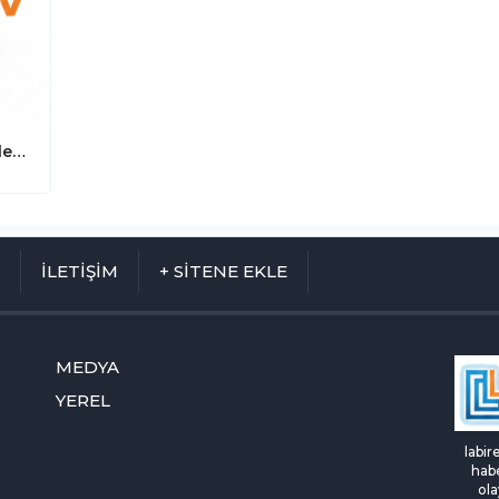
Selçuklu Müftülüğü'nden Din Görevlilerine Anlamlı Teşekkür: TDV Belgeleri Takdim Edildi
M
İLETİŞİM
+ SİTENE EKLE
MEDYA
YEREL
labir
habe
ola