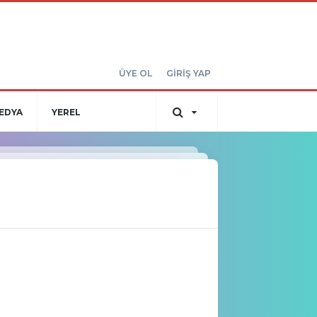
ÜYE OL
GİRİŞ YAP
EDYA
YEREL