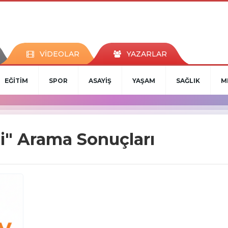
VİDEOLAR
YAZARLAR
EĞİTİM
SPOR
ASAYİŞ
YAŞAM
SAĞLIK
M
i" Arama Sonuçları