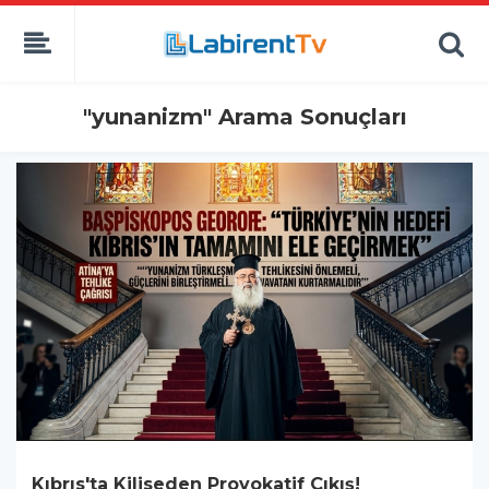
"yunanizm" Arama Sonuçları
Kıbrıs'ta Kiliseden Provokatif Çıkış!