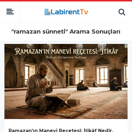
"ramazan sünneti" Arama Sonuçları
Ramazan’ın Manevi Reçetesi: İtikâf Nedir,