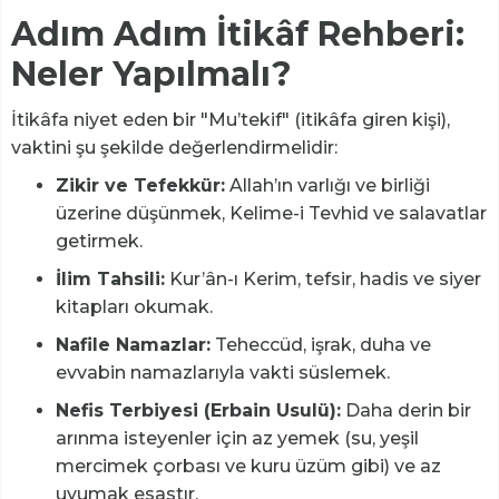
Adım Adım İtikâf Rehberi:
Neler Yapılmalı?
İtikâfa niyet eden bir "Mu’tekif" (itikâfa giren kişi),
vaktini şu şekilde değerlendirmelidir:
Zikir ve Tefekkür:
Allah’ın varlığı ve birliği
üzerine düşünmek, Kelime-i Tevhid ve salavatlar
getirmek.
İlim Tahsili:
Kur’ân-ı Kerim, tefsir, hadis ve siyer
kitapları okumak.
Nafile Namazlar:
Teheccüd, işrak, duha ve
evvabin namazlarıyla vakti süslemek.
Nefis Terbiyesi (Erbain Usulü):
Daha derin bir
arınma isteyenler için az yemek (su, yeşil
mercimek çorbası ve kuru üzüm gibi) ve az
uyumak esastır.