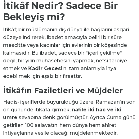
İtikâf Nedir? Sadece Bir
Bekleyiş mi?
İtikâf; bir müslümanın dış dünya ile bağlarını asgari
düzeye indirerek, ibadet amacıyla belirli bir süre
mescitte veya kadınlar için evlerinin bir köşesinde
kalmasıdır. Bu ibadet, sadece bir "içeri çekilme"
değil; bir yılın muhasebesini yapmak, nefsi terbiye
etmek ve
Kadir Gecesi
’ni tam anlamıyla ihya
edebilmek için eşsiz bir fırsattır.
İtikâfın Faziletleri ve Müjdeler
Hadis-i şeriflerde buyurulduğu üzere; Ramazan’ın son
on gününde itikâfa girmek,
nafile iki hac ve iki
umre
sevabına denk görülmüştür. Ayrıca Cuma günü
getirilen 100 salavatın, hem dünya hem ahiret
ihtiyaçlarına vesile olacağı müjdelenmektedir.