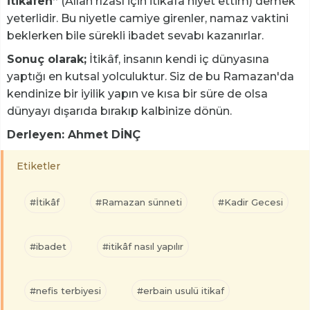
İtikâfen”
(Allah rızası için itikâfa niyet ettim) demek
yeterlidir. Bu niyetle camiye girenler, namaz vaktini
beklerken bile sürekli ibadet sevabı kazanırlar.
Sonuç olarak;
İtikâf, insanın kendi iç dünyasına
yaptığı en kutsal yolculuktur. Siz de bu Ramazan'da
kendinize bir iyilik yapın ve kısa bir süre de olsa
dünyayı dışarıda bırakıp kalbinize dönün.
Derleyen: Ahmet DİNÇ
Etiketler
#İtikâf
#Ramazan sünneti
#Kadir Gecesi
#ibadet
#itikâf nasıl yapılır
#nefis terbiyesi
#erbain usulü itikaf