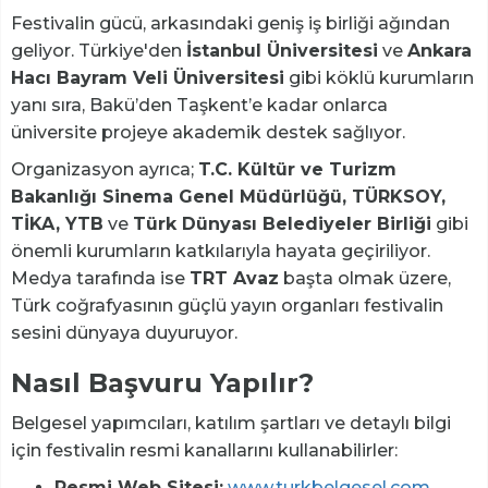
Festivalin gücü, arkasındaki geniş iş birliği ağından
geliyor. Türkiye'den
İstanbul Üniversitesi
ve
Ankara
Hacı Bayram Veli Üniversitesi
gibi köklü kurumların
yanı sıra, Bakü’den Taşkent’e kadar onlarca
üniversite projeye akademik destek sağlıyor.
Organizasyon ayrıca;
T.C. Kültür ve Turizm
Bakanlığı Sinema Genel Müdürlüğü, TÜRKSOY,
TİKA, YTB
ve
Türk Dünyası Belediyeler Birliği
gibi
önemli kurumların katkılarıyla hayata geçiriliyor.
Medya tarafında ise
TRT Avaz
başta olmak üzere,
Türk coğrafyasının güçlü yayın organları festivalin
sesini dünyaya duyuruyor.
Nasıl Başvuru Yapılır?
Belgesel yapımcıları, katılım şartları ve detaylı bilgi
için festivalin resmi kanallarını kullanabilirler:
Resmi Web Sitesi:
www.turkbelgesel.com