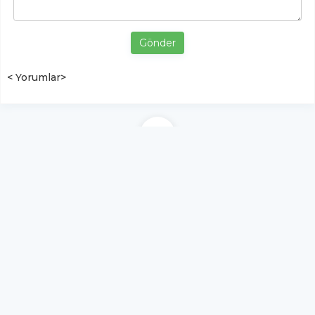
Gönder
< Yorumlar>
YUKARI ÇIK
Yazılım:
TE Bilişim
Labirent Tv Haber, Spor, Ekonomi, Yaşam |
labirenttv.com - Tüm hakları saklıdır.
Copyright © 2026