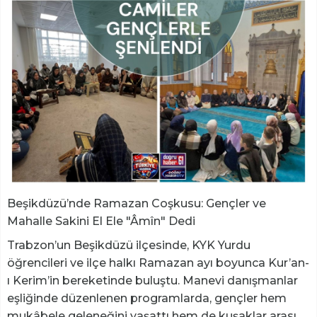
Beşikdüzü’nde Ramazan Coşkusu: Gençler ve
Mahalle Sakini El Ele "Âmîn" Dedi
​Trabzon’un Beşikdüzü ilçesinde, KYK Yurdu
öğrencileri ve ilçe halkı Ramazan ayı boyunca Kur’an-
ı Kerim’in bereketinde buluştu. Manevi danışmanlar
eşliğinde düzenlenen programlarda, gençler hem
mukâbele geleneğini yaşattı hem de kuşaklar arası