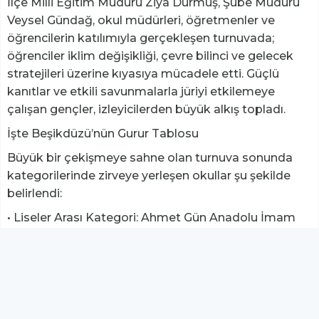
​İlçe Milli Eğitim Müdürü Ziya Durmuş, Şube Müdürü
Veysel Gündağ, okul müdürleri, öğretmenler ve
öğrencilerin katılımıyla gerçekleşen turnuvada;
öğrenciler iklim değişikliği, çevre bilinci ve gelecek
stratejileri üzerine kıyasıya mücadele etti. Güçlü
kanıtlar ve etkili savunmalarla jüriyi etkilemeye
çalışan gençler, izleyicilerden büyük alkış topladı.
​İşte Beşikdüzü’nün Gurur Tablosu
​Büyük bir çekişmeye sahne olan turnuva sonunda
kategorilerinde zirveye yerleşen okullar şu şekilde
belirlendi:
• ​Liseler Arası Kategori: Ahmet Gün Anadolu İmam
Hatip Lisesi
• ​Ortaokullar Arası Kategori: Şehit Öğretmen Gürhan
Yardım Ortaokulu
​Hedef: Trabzon İl Finali