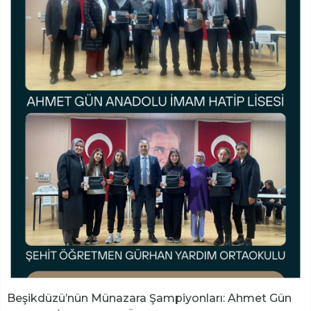
Beşikdüzü’nün Münazara Şampiyonları: Ahmet Gün