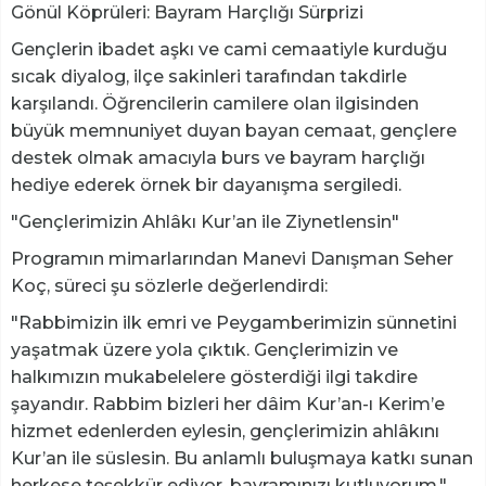
​Gönül Köprüleri: Bayram Harçlığı Sürprizi
​Gençlerin ibadet aşkı ve cami cemaatiyle kurduğu
sıcak diyalog, ilçe sakinleri tarafından takdirle
karşılandı. Öğrencilerin camilere olan ilgisinden
büyük memnuniyet duyan bayan cemaat, gençlere
destek olmak amacıyla burs ve bayram harçlığı
hediye ederek örnek bir dayanışma sergiledi.
​"Gençlerimizin Ahlâkı Kur’an ile Ziynetlensin"
​Programın mimarlarından Manevi Danışman Seher
Koç, süreci şu sözlerle değerlendirdi:
​"Rabbimizin ilk emri ve Peygamberimizin sünnetini
yaşatmak üzere yola çıktık. Gençlerimizin ve
halkımızın mukabelelere gösterdiği ilgi takdire
şayandır. Rabbim bizleri her dâim Kur’an-ı Kerim’e
hizmet edenlerden eylesin, gençlerimizin ahlâkını
Kur’an ile süslesin. Bu anlamlı buluşmaya katkı sunan
herkese teşekkür ediyor, bayramınızı kutluyorum."