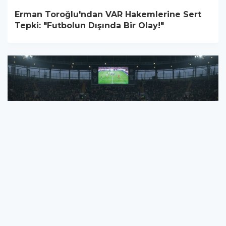
Erman Toroğlu'ndan VAR Hakemlerine Sert
Tepki: "Futbolun Dışında Bir Olay!"
Türk Futbolunda 'Penaltı' Krizi:
Fenerbahçe'den TFF'ye Acil Çağrı!