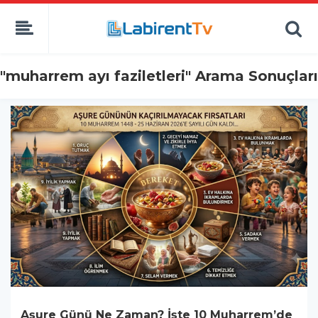
"muharrem ayı faziletleri" Arama Sonuçları
Aşure Günü Ne Zaman? İşte 10 Muharrem’de