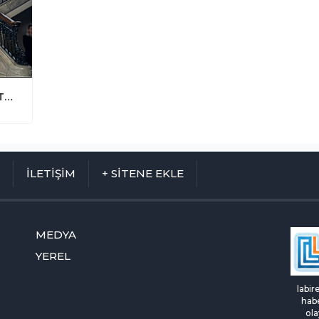
Kıbrıs'ta Kiliseden Provokatif Çıkış! "Türkiye'nin Hedefi Adanın Tamamı"
M
İLETİŞİM
+ SİTENE EKLE
MEDYA
YEREL
labir
habe
ola