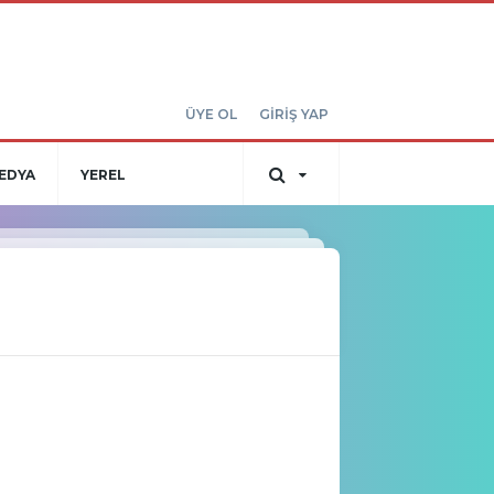
ÜYE OL
GİRİŞ YAP
EDYA
YEREL