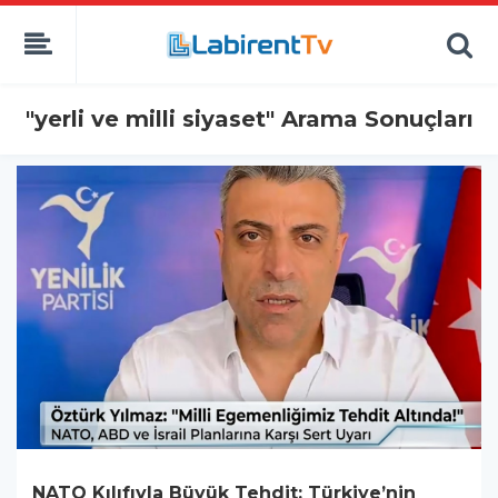
"yerli ve milli siyaset" Arama Sonuçları
NATO Kılıfıyla Büyük Tehdit: Türkiye’nin