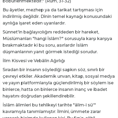
böbürlenmektedir." (Rûm, 31-32)
Bu âyetler, mezhep ya da tarikat tartışması için
indirilmiş değildir. Dînin temel kaynağı konusundaki
ayrılığa işaret eden uyarılardır.
Sünnet'in bağlayıcılığını reddeden bir hareket,
Müslümanları "hangi İslâm?" sorusuyla karşı karşıya
bırakmaktadır ki bu soru, asırlardır İslâm
düşmanlarının yanıt görmek istediği sorudur.
İlim Kisvesi ve Vebâlin Ağırlığı
Sıradan bir insanın söylediği sapkın söz, sınırlı bir
çevreyi etkiler. Akademik unvan, kitap, sosyal medya
ve yayın platformlarıyla güçlendirilmiş bir söylem ise
binlerce, hatta on binlerce insanın inanç ve ibadet
hayatını doğrudan şekillendirebilir.
İslâm âlimleri bu tehlikeyi tarihte "âlim-i sû'"
kavramıyla tanımlamıştır: İlmini, ümmete zarar