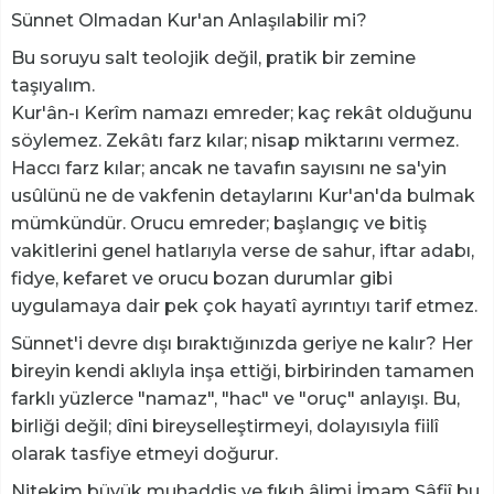
Sünnet Olmadan Kur'an Anlaşılabilir mi?
Bu soruyu salt teolojik değil, pratik bir zemine
taşıyalım.
Kur'ân-ı Kerîm namazı emreder; kaç rekât olduğunu
söylemez. Zekâtı farz kılar; nisap miktarını vermez.
Haccı farz kılar; ancak ne tavafın sayısını ne sa'yin
usûlünü ne de vakfenin detaylarını Kur'an'da bulmak
mümkündür. Orucu emreder; başlangıç ve bitiş
vakitlerini genel hatlarıyla verse de sahur, iftar adabı,
fidye, kefaret ve orucu bozan durumlar gibi
uygulamaya dair pek çok hayatî ayrıntıyı tarif etmez.
Sünnet'i devre dışı bıraktığınızda geriye ne kalır? Her
bireyin kendi aklıyla inşa ettiği, birbirinden tamamen
farklı yüzlerce "namaz", "hac" ve "oruç" anlayışı. Bu,
birliği değil; dîni bireyselleştirmeyi, dolayısıyla fiilî
olarak tasfiye etmeyi doğurur.
Nitekim büyük muhaddis ve fıkıh âlimi İmam Şâfiî bu