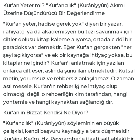
Kur'an Yeter mi? "Kur'ancılık" (Kurâniyyûn) Akımı
Üzerine Düşündürücü Bir Değerlendirme
"Kur'an yeter, hadise gerek yok" diyen bir yazar,
ilahiyatçı ya da akademisyen bu tezi savunmak için
ciltler dolusu kitap kaleme alıyorsa, ortada ciddî bir
paradoks var demektir. Eğer Kur'an gerçekten "her
şeyi açıklıyorsa" ve ek bir kaynağa ihtiyaç yoksa, bu
kitaplar ne içindir? Kur'an'ı anlatmak için yazılan
onlarca cilt eser, aslında şunu ilan etmektedir: Kutsal
metin, yorumsuz ve rehbersiz anlaşılamaz. O zaman
asıl mesele, Kur'an'ın rehberliğine ihtiyaç olup
olmadığı değil; o rehberliğin kim tarafından, hangi
yöntemle ve hangi kaynaktan sağlandığıdır.
Kur'an'ın Bizzat Kendisi Ne Diyor?
"Kur'ancılık" (Kurâniyyûn) söyleminin en büyük
çelişkisi, kendi başvuru kaynağıyla ters düşmesidir.
Kur'ân-ı Kerîm, Hz. Peygamber'e itaati salt ahlakî bir