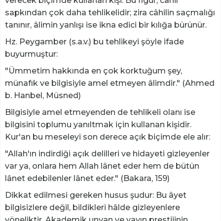
verecek biçimde kullanan kişi. Bu figür, câhil
sapkından çok daha tehlikelidir; zira câhilin saçmalığı
tanınır, âlimin yanlışı ise ikna edici bir kılığa bürünür.
Hz. Peygamber (s.a.v.) bu tehlikeyi şöyle ifade
buyurmuştur:
"Ümmetim hakkında en çok korktuğum şey,
münafık ve bilgisiyle amel etmeyen âlimdir." (Ahmed
b. Hanbel, Müsned)
Bilgisiyle amel etmeyenden de tehlikeli olanı ise
bilgisini toplumu yanıltmak için kullanan kişidir.
Kur'an bu meseleyi son derece açık biçimde ele alır:
"Allah'ın indirdiği açık delilleri ve hidayeti gizleyenler
var ya, onlara hem Allah lânet eder hem de bütün
lânet edebilenler lânet eder." (Bakara, 159)
Dikkat edilmesi gereken husus şudur: Bu âyet
bilgisizlere değil, bildikleri hâlde gizleyenlere
yöneliktir. Akademik unvan ve yayın prestijinin