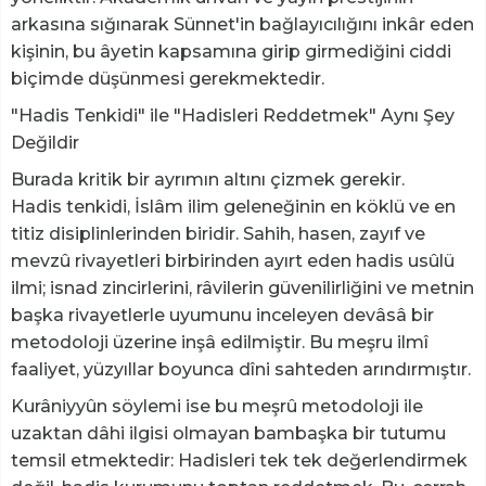
arkasına sığınarak Sünnet'in bağlayıcılığını inkâr eden
kişinin, bu âyetin kapsamına girip girmediğini ciddi
biçimde düşünmesi gerekmektedir.
"Hadis Tenkidi" ile "Hadisleri Reddetmek" Aynı Şey
Değildir
Burada kritik bir ayrımın altını çizmek gerekir.
Hadis tenkidi, İslâm ilim geleneğinin en köklü ve en
titiz disiplinlerinden biridir. Sahih, hasen, zayıf ve
mevzû rivayetleri birbirinden ayırt eden hadis usûlü
ilmi; isnad zincirlerini, râvilerin güvenilirliğini ve metnin
başka rivayetlerle uyumunu inceleyen devâsâ bir
metodoloji üzerine inşâ edilmiştir. Bu meşru ilmî
faaliyet, yüzyıllar boyunca dîni sahteden arındırmıştır.
Kurâniyyûn söylemi ise bu meşrû metodoloji ile
uzaktan dâhi ilgisi olmayan bambaşka bir tutumu
temsil etmektedir: Hadisleri tek tek değerlendirmek