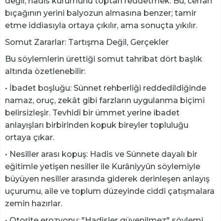
değil, hadis kurumunu toptan reddetmek. Bu, cerrah
bıçağının yerini balyozun almasına benzer; tamir
etme iddiasıyla ortaya çıkılır, ama sonuçta yıkılır.
Somut Zararlar: Tartışma Değil, Gerçekler
Bu söylemlerin ürettiği somut tahribat dört başlık
altında özetlenebilir:
• İbadet boşluğu: Sünnet rehberliği reddedildiğinde
namaz, oruç, zekât gibi farzların uygulanma biçimi
belirsizleşir. Tevhidî bir ümmet yerine ibadet
anlayışları birbirinden kopuk bireyler topluluğu
ortaya çıkar.
• Nesiller arası kopuş: Hadis ve Sünnete dayalı bir
eğitimle yetişen nesiller ile Kurâniyyûn söylemiyle
büyüyen nesiller arasında giderek derinleşen anlayış
uçurumu, aile ve toplum düzeyinde ciddi çatışmalara
zemin hazırlar.
• Otorite erozyonu: "Hadisler güvenilmez" söylemi,