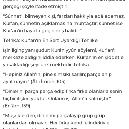
gerçeği şöyle ifade etmiştir:
"Sünnet'i bilmeyen kişi, farzları hakkıyla edâ edemez.
Kur'an, sünnetin açıklamasına muhtaçtır; sünnet ise
Kur'an'ın hayata geçirilmiş hâlidir."
Tefrika: Kur'an'ın En Sert Uyardığı Tehlike
İşin ilginç yanı şudur: Kurâniyyûn söylemi, Kur'an'ı
merkeze aldığını iddia ederken, Kur'an'ın en şiddetle
yasakladığı şeyi üretmektedir: tefrika.
"Hepiniz Allah'ın ipine sımsıkı sarılın; parçalanıp
ayrılmayın." (Âl-i İmrân, 103)
"Dinlerini parça parça edip fırka fırka olanlarla senin
hiçbir ilişkin yoktur. Onların işi Allah'a kalmıştır."
(En'âm, 159)
"Müşriklerden, dinlerini parçalayıp grup grup
olanlardan olmayın. Her fırka kendi elindekiyle