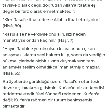
tavsiye olarak değil, doğrudan Allah'a itaatle eş
değer bir farz olarak emretmektedir:
"Kim Rasul'e itaat ederse Allah'a itaat etmiş olur."
(Nisâ, 80)
"Rasul size ne verdiyse onu alın, sizi neden
menettiyse ondan kaçının." (Haşr, 7)
"Hayır, Rabbine yemin olsun ki aralarında çıkan
anlaşmazlıklarda seni hakem kılıp, sonra da verdiğin
hükme içlerinde hiçbir sıkıntı duymaksızın tam
anlamıyla teslim olmadıkça îman etmiş olmazlar."
(Nisâ, 65)
Bu âyetlerde görüldüğü üzere, Rasul'ün otoritesini
devre dışı bırakma girişimini Kur'an'ın bizzat kendisi
reddetmektedir. Yani Sünnet'i reddeden, Kur'an'a
değil; Kur'an'a rağmen bir tutum benimsemiş
olmaktadır.