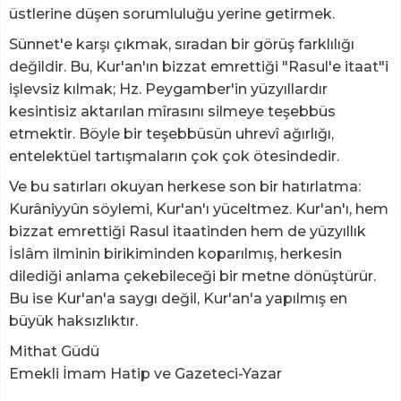
üstlerine düşen sorumluluğu yerine getirmek.
Sünnet'e karşı çıkmak, sıradan bir görüş farklılığı
değildir. Bu, Kur'an'ın bizzat emrettiği "Rasul'e itaat"i
işlevsiz kılmak; Hz. Peygamber'in yüzyıllardır
kesintisiz aktarılan mîrasını silmeye teşebbüs
etmektir. Böyle bir teşebbüsün uhrevî ağırlığı,
entelektüel tartışmaların çok çok ötesindedir.
Ve bu satırları okuyan herkese son bir hatırlatma:
Kurâniyyûn söylemi, Kur'an'ı yüceltmez. Kur'an'ı, hem
bizzat emrettiği Rasul itaatinden hem de yüzyıllık
İslâm ilminin birikiminden koparılmış, herkesin
dilediği anlama çekebileceği bir metne dönüştürür.
Bu ise Kur'an'a saygı değil, Kur'an'a yapılmış en
büyük haksızlıktır.
Mithat Güdü
Emekli İmam Hatip ve Gazeteci-Yazar