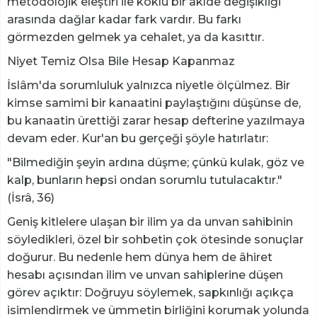
metodolojik eleştiri ile köklü bir akîde değişikliği
arasında dağlar kadar fark vardır. Bu farkı
görmezden gelmek ya cehalet, ya da kasıttır.
Niyet Temiz Olsa Bile Hesap Kapanmaz
İslâm'da sorumluluk yalnızca niyetle ölçülmez. Bir
kimse samimi bir kanaatini paylaştığını düşünse de,
bu kanaatin ürettiği zarar hesap defterine yazılmaya
devam eder. Kur'an bu gerçeği şöyle hatırlatır:
"Bilmediğin şeyin ardına düşme; çünkü kulak, göz ve
kalp, bunların hepsi ondan sorumlu tutulacaktır."
(İsrâ, 36)
Geniş kitlelere ulaşan bir ilim ya da unvan sahibinin
söyledikleri, özel bir sohbetin çok ötesinde sonuçlar
doğurur. Bu nedenle hem dünya hem de âhiret
hesabı açısından ilim ve unvan sahiplerine düşen
görev açıktır: Doğruyu söylemek, sapkınlığı açıkça
isimlendirmek ve ümmetin birliğini korumak yolunda