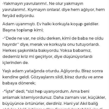
-Yakmayın yavrularımı!.. Ne olur yakmayın
yavrularımı!.. Kıymayın onlara!. diye hem ağlıyor, hem
feryâd ediyordu.
Adam uyanmıştı. Ev halkı korkuyla koşup geldiler.
Başına toplanıp kimi;
-“Dede ne var, ne oldu derken, kimi de baba ne oldu
hayırdır” diye, merak ve korkuyla onu tutuyorlardı.
Herkes şaşkınlıkla bakıyordu. Yoksa babamız,
dedemiz kriz mi geçiriyor, diye düşünüyorlardı
içlerinden de.
Yaşlı adam yatağında oturdu. Ağlıyordu. Biraz sonra
kendine geldi. Gözyaşlarını sildi, biraz durdu ve anne
babaya dönerek;
-"İşte" dedi, "sizi hep uyarıyordum. Ama beni
anlamak istemiyordunuz. Daha zamanı var, küçükler,
büyüyünce örtünürler, derdiniz. Hani ya! Akıl baliğ