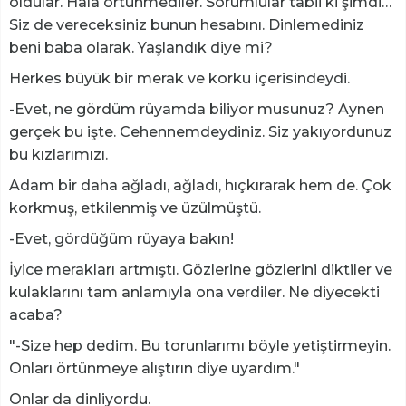
oldular. Halâ örtünmediler. Sorumlular tabii ki şimdi…
Siz de vereceksiniz bunun hesabını. Dinlemediniz
beni baba olarak. Yaşlandık diye mi?
Herkes büyük bir merak ve korku içerisindeydi.
-Evet, ne gördüm rüyamda biliyor musunuz? Aynen
gerçek bu işte. Cehennemdeydiniz. Siz yakıyordunuz
bu kızlarımızı.
Adam bir daha ağladı, ağladı, hıçkırarak hem de. Çok
korkmuş, etkilenmiş ve üzülmüştü.
-Evet, gördüğüm rüyaya bakın!
İyice merakları artmıştı. Gözlerine gözlerini diktiler ve
kulaklarını tam anlamıyla ona verdiler. Ne diyecekti
acaba?
"-Size hep dedim. Bu torunlarımı böyle yetiştirmeyin.
Onları örtünmeye alıştırın diye uyardım."
Onlar da dinliyordu.