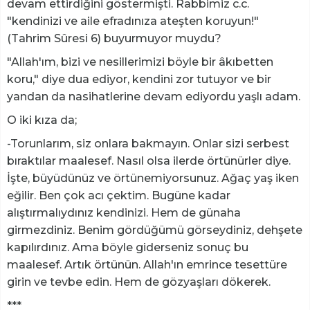
devam ettirdiğini göstermişti. Rabbimiz c.c.
"kendinizi ve aile efradınıza ateşten koruyun!"
(Tahrim Sûresi 6) buyurmuyor muydu?
"Allah'ım, bizi ve nesillerimizi böyle bir âkıbetten
koru," diye dua ediyor, kendini zor tutuyor ve bir
yandan da nasihatlerine devam ediyordu yaşlı adam.
O iki kıza da;
-Torunlarım, siz onlara bakmayın. Onlar sizi serbest
bıraktılar maalesef. Nasıl olsa ilerde örtünürler diye.
İşte, büyüdünüz ve örtünemiyorsunuz. Ağaç yaş iken
eğilir. Ben çok acı çektim. Bugüne kadar
alıştırmalıydınız kendinizi. Hem de günaha
girmezdiniz. Benim gördüğümü görseydiniz, dehşete
kapılırdınız. Ama böyle giderseniz sonuç bu
maalesef. Artık örtünün. Allah'ın emrince tesettüre
girin ve tevbe edin. Hem de gözyaşları dökerek.
***